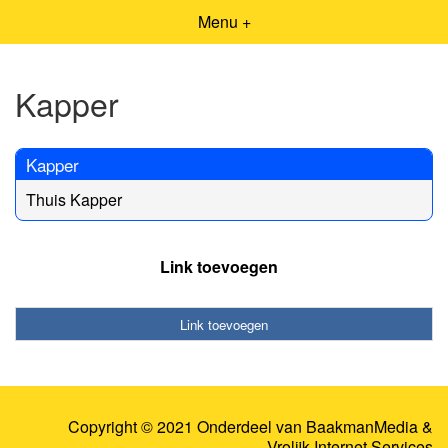
Menu +
Kapper
Kapper
Thuis Kapper
Link toevoegen
Link toevoegen
Copyright © 2021 Onderdeel van
BaakmanMedia
&
Vrolijk Internet Services