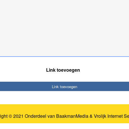
Link toevoegen
Link toevoegen
ight © 2021 Onderdeel van
BaakmanMedia
&
Vrolijk Internet S