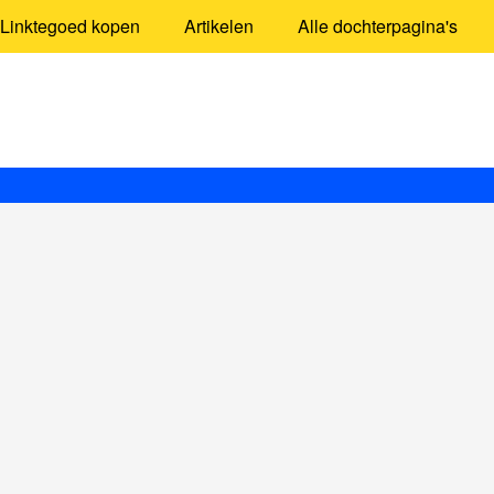
Linktegoed kopen
Artikelen
Alle dochterpagina's