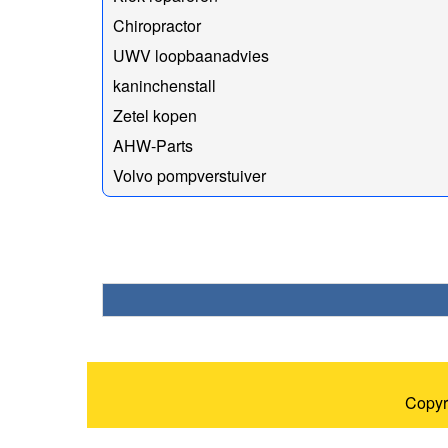
Chiropractor
UWV loopbaanadvies
kaninchenstall
Zetel kopen
AHW-Parts
Volvo pompverstuiver
Copyr